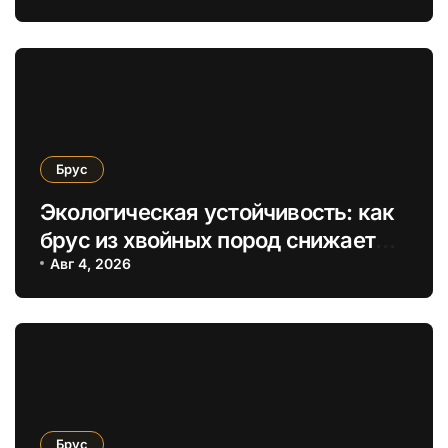
экологической безопасности
Брус
Экологическая устойчивость: как
брус из хвойных пород снижает
экологический след
Авг 4, 2026
строительства
Брус