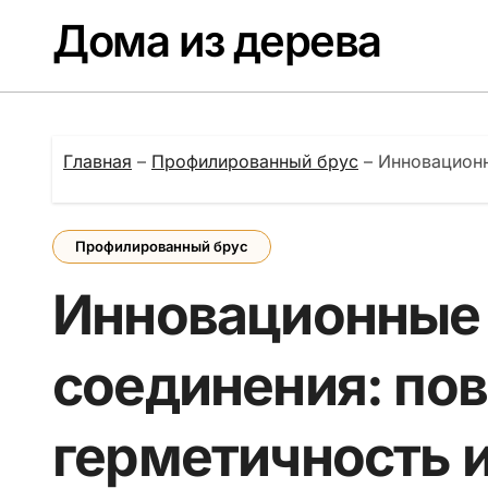
Перейти
Дома из дерева
к
содержанию
Главная
–
Профилированный брус
–
Инновационн
Профилированный брус
Инновационные
соединения: по
герметичность и