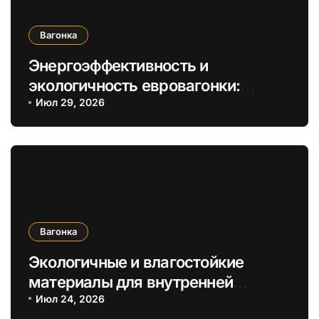
Вагонка
Энергоэффективность и
экологичность евровагонки:
инновационные материалы и
Июл 29, 2026
технологии отделки придомного
пространства
Вагонка
Экологичные и влагостойкие
материалы для внутренней
отделки с имитацией деревянного
Июл 24, 2026