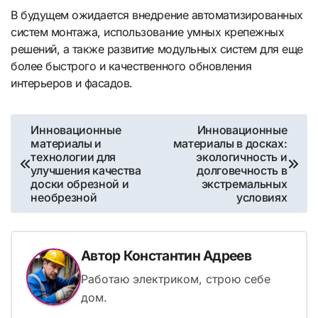
В будущем ожидается внедрение автоматизированных
систем монтажа, использование умных крепежных
решений, а также развитие модульных систем для еще
более быстрого и качественного обновления
интерьеров и фасадов.
Навигация
Инновационные
Инновационные
материалы и
материалы в досках:
по
технологии для
экологичность и
улучшения качества
долговечность в
записям
доски обрезной и
экстремальных
необрезной
условиях
Автор
Константин Адреев
Работаю электриком, строю себе
дом.