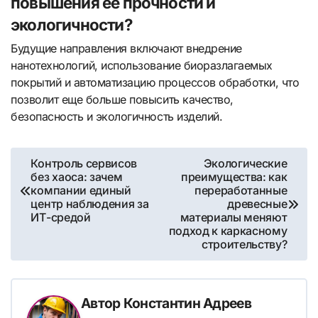
повышения её прочности и
экологичности?
Будущие направления включают внедрение
нанотехнологий, использование биоразлагаемых
покрытий и автоматизацию процессов обработки, что
позволит еще больше повысить качество,
безопасность и экологичность изделий.
Навигация
Контроль сервисов
Экологические
без хаоса: зачем
преимущества: как
по
компании единый
переработанные
центр наблюдения за
древесные
записям
ИТ-средой
материалы меняют
подход к каркасному
строительству?
Автор
Константин Адреев