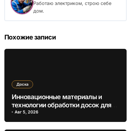
Работаю электриком, строю себе
дом.
Похожие записи
Доска
Инновационные материалы и
технологии обработки досок для
повышения прочности и
Авг 5, 2026
экологичности