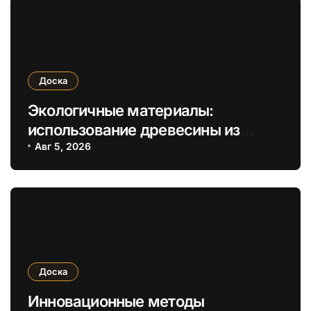
Доска
Экологичные материалы:
использование древесины из
устойчивых источников для
Авг 5, 2026
обрезных и необрезных изделий
Доска
Инновационные методы