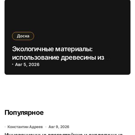
Доска
Экологичные материалы:
использование древесины из
устойчивых источников для
Авг 5, 2026
обрезных и необрезных изделий
Популярное
Константин Адреев
Авг 9, 2026