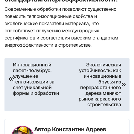
Современные обработки позволяют существенно
повысить теплоизоляционные свойства и
экологические показатели материала, что
способствует получению международных
сертификатов и соответствия высоким стандартам
энергоэффективности в строительстве.
Навигация
Инновационный
Экологическая
лафет-полубрус:
устойчивость: как
по
улучшение
инновационные
теплоизоляции за
брусья из
записям
счет уникальной
переработанного
формы и обработки
дерева меняют
рынок каркасного
строительства
Автор
Константин Адреев