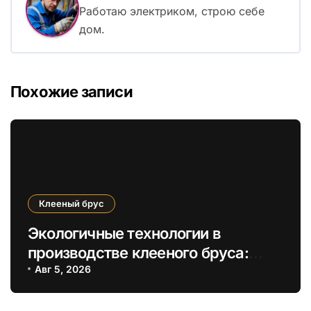
Работаю электриком, строю себе
дом.
Похожие записи
Клееный брус
Экологичные технологии в
производстве клееного бруса:
снижение углеродного следа и
Авг 5, 2026
энергоэффективность