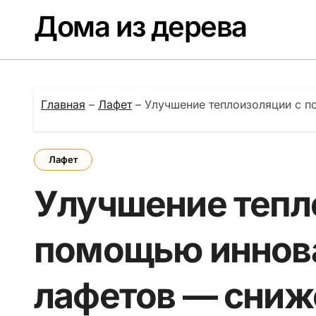
Перейти
Дома из дерева
к
содержанию
Главная
–
Лафет
–
Улучшение теплоизоляции с п
Лафет
Улучшение тепл
помощью иннов
лафетов — сниже