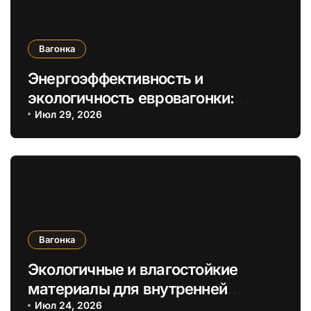
Вагонка
Энергоэффективность и
экологичность евровагонки:
инновационные материалы и
Июл 29, 2026
технологии отделки придомного
пространства
Вагонка
Экологичные и влагостойкие
материалы для внутренней
отделки с имитацией деревянного
Июл 24, 2026