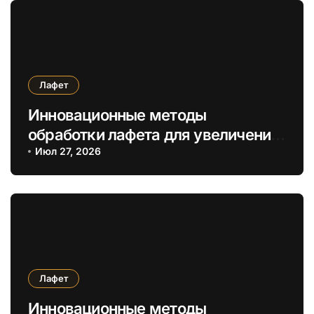
Лафет
Инновационные методы
обработки лафета для увеличения
теплоизоляции и долговечности
Июл 27, 2026
сруба
Лафет
Инновационные методы