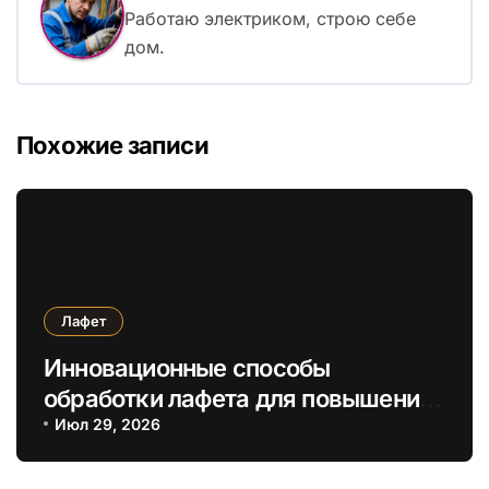
Работаю электриком, строю себе
дом.
Похожие записи
Лафет
Инновационные способы
обработки лафета для повышения
теплоизоляции и долговечности
Июл 29, 2026
дома