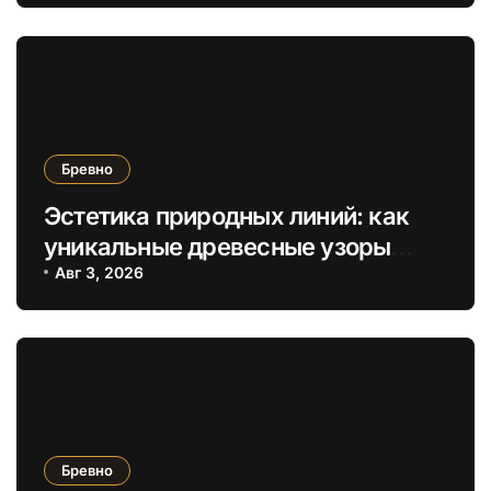
химикатов
Бревно
Эстетика природных линий: как
уникальные древесные узоры
вдохновляют дизайн срубов
Авг 3, 2026
Бревно