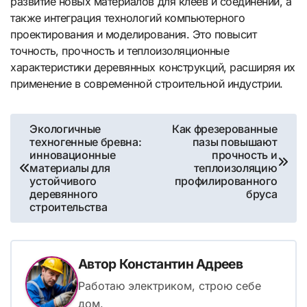
развитие новых материалов для клеев и соединений, а
также интеграция технологий компьютерного
проектирования и моделирования. Это повысит
точность, прочность и теплоизоляционные
характеристики деревянных конструкций, расширяя их
применение в современной строительной индустрии.
Навигация
Экологичные
Как фрезерованные
техногенные бревна:
пазы повышают
по
инновационные
прочность и
материалы для
теплоизоляцию
записям
устойчивого
профилированного
деревянного
бруса
строительства
Автор
Константин Адреев
Работаю электриком, строю себе
дом.