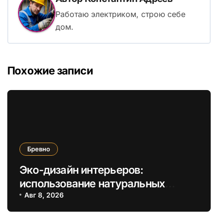
Работаю электриком, строю себе
дом.
Похожие записи
Бревно
Эко-дизайн интерьеров:
использование натуральных
бревен для создания уникальных
Авг 8, 2026
элементов мебели и отделки