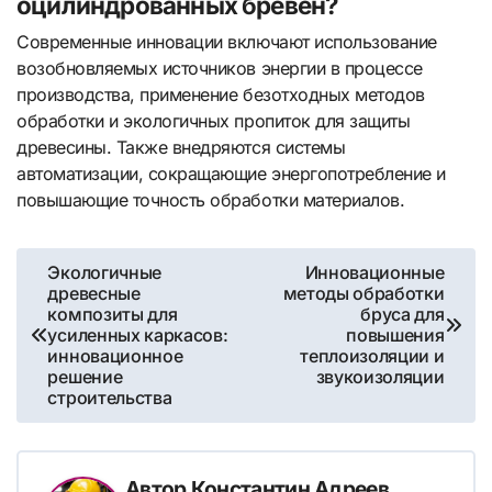
оцилиндрованных бревен?
Современные инновации включают использование
возобновляемых источников энергии в процессе
производства, применение безотходных методов
обработки и экологичных пропиток для защиты
древесины. Также внедряются системы
автоматизации, сокращающие энергопотребление и
повышающие точность обработки материалов.
Навигация
Экологичные
Инновационные
древесные
методы обработки
по
композиты для
бруса для
усиленных каркасов:
повышения
записям
инновационное
теплоизоляции и
решение
звукоизоляции
строительства
Автор
Константин Адреев