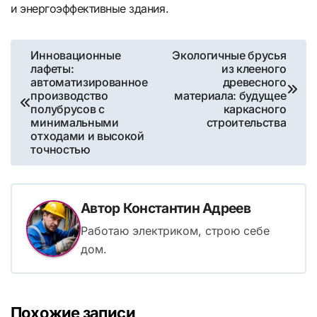
и энергоэффективные здания.
Навигация
Инновационные
Экологичные брусья
лафеты:
из клееного
по
автоматизированное
древесного
производство
материала: будущее
записям
полубрусов с
каркасного
минимальными
строительства
отходами и высокой
точностью
Автор
Константин Адреев
Работаю электриком, строю себе
дом.
Похожие записи