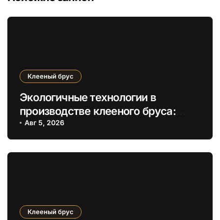
Клееный брус
Экологичные технологии в
производстве клееного бруса:
снижение углеродного следа и
Авг 5, 2026
энергоэффективность
Клееный брус